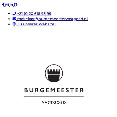
+31 (0)20 616 93 99
makelaar@burgemeestervastgoed.nl
Zu unserer Website ›