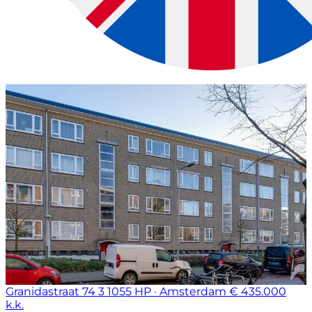
Granidastraat 74 3
1055 HP · Amsterdam
€ 435.000
k.k.