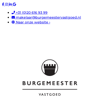
+31 (0)20 616 93 99
makelaar@burgemeestervastgoed.nl
Naar onze website ›