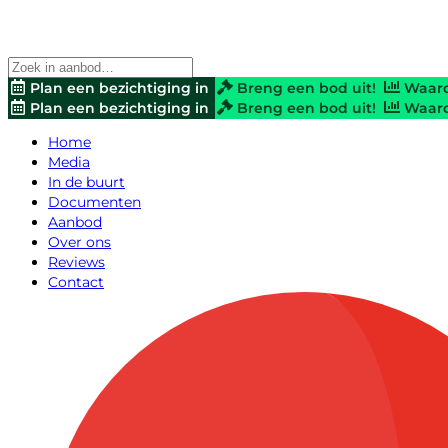
Plan een bezichtiging in
Breng een bod uit!
Waard
Plan een bezichtiging in
Breng een bod uit!
Waard
Home
Media
In de buurt
Documenten
Aanbod
Over ons
Reviews
Contact